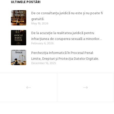
ULTIMELE POSTĂRI
De ce consultanța juridică nu este și nu poate fi
gratuită.
May 19, 2026
De la acuzație la realitatea juridică pentru
infracțiunea de coruperea sexuală a minorilor
February 6, 2026
(Art. 221 Cod Penal).
Percheziția Informatică în Procesul Penal:
Limite, Drepturi și Protecția Datelor Digitale.
December 16, 2025