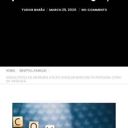
TUDOR BARĂU
MARCH 25, 2020
NO COMMENTS
HOME
DREPTUL FAMILIEI
MODALITATEA DE AMÂNARE A PLĂȚII RATELOR BANCARE ÎN PERIOADA STĂRII
DE URGENȚĂ.